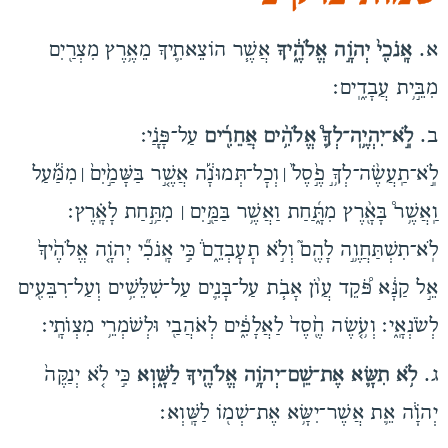
א.
אָֽנֹכִ֖י֙ יְהֹוָ֣ה אֱלֹהֶ֑֔יךָ
אֲשֶׁ֧ר הוֹצֵאתִ֛יךָ מֵאֶ֥רֶץ מִצְרַ֖יִם
מִבֵּ֣֥ית עֲבָדִ֑͏ֽים׃
ב.
לֹֽ֣א־יִהְיֶ֥͏ֽה־לְךָ֛֩ אֱלֹהִ֥֨ים אֲחֵרִ֖֜ים
עַל־פָּנָֽ͏ַ֗י׃
לֹֽ֣א־תַֽעֲשֶׂ֨ה־לְךָ֥֣ פֶ֣֙סֶל֙ ׀ וְכׇל־תְּמוּנָ֔֡ה אֲשֶׁ֤֣ר בַּשָּׁמַ֣֙יִם֙ ׀ מִמַּ֔֡עַל
וַֽאֲשֶׁ֥ר֩ בָּאָ֖֨רֶץ מִתָּ֑͏ַ֜חַת וַאֲשֶׁ֥ר בַּמַּ֖֣יִם ׀ מִתַּ֥֣חַת לָאָֽ֗רֶץ׃
לֹֽא־תִשְׁתַּחֲוֶ֥֣ה לָהֶ֖ם֮ וְלֹ֣א תׇעׇבְדֵ֑ם֒ כִּ֣י אָֽנֹכִ֞י יְהֹוָ֤ה אֱלֹהֶ֙יךָ֙
אֵ֣ל קַנָּ֔א פֹּ֠קֵד עֲוֺ֨ן אָבֹ֧ת עַל־בָּנִ֛ים עַל־שִׁלֵּשִׁ֥ים וְעַל־רִבֵּעִ֖ים
לְשֹׂנְאָֽ֑י׃ וְעֹ֥֤שֶׂה חֶ֖֙סֶד֙ לַאֲלָפִ֑֔ים לְאֹהֲבַ֖י וּלְשֹׁמְרֵ֥י מִצְוֺתָֽי׃
ג.
לֹ֥א תִשָּׂ֛א אֶת־שֵֽׁם־יְהֹוָ֥ה אֱלֹהֶ֖יךָ לַשָּׁ֑וְא
כִּ֣י לֹ֤א יְנַקֶּה֙
יְהֹוָ֔ה אֵ֛ת אֲשֶׁר־יִשָּׂ֥א אֶת־שְׁמ֖וֹ לַשָּֽׁוְא׃