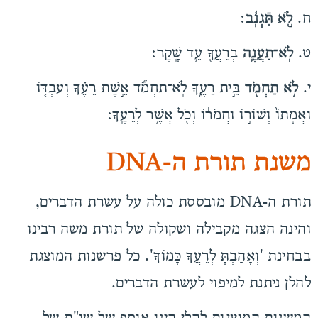
ח.
לֹ֣֖א תִּֿגְנֹֽ֔ב
׃
ט.
לֹֽא־תַעֲנֶ֥ה
בְרֵעֲךָ֖ עֵ֥ד שָֽׁקֶר׃
י.
לֹ֥א תַחְמֹ֖ד
בֵּ֣ית רֵעֶ֑ךָ לֹֽא־תַחְמֹ֞ד אֵ֣שֶׁת רֵעֶ֗ךָ וְעַבְדּ֤וֹ
וַאֲמָתוֹ֙ וְשׁוֹר֣וֹ וַחֲמֹר֔וֹ וְכֹ֖ל אֲשֶׁ֥ר לְרֵעֶֽךָ׃
משנת תורת ה-DNA
תורת ה-DNA מובססת כולה על עשרת הדברים,
והינה הצגה מקבילה ושקולה של תורת משה רבינו
בבחינת 'וְאָהַבְתָּ לְרֵעֲךָ כָּמוֹךָ'. כל פרשנות המוצגת
להלן ניתנת למיפוי לעשרת הדברים.