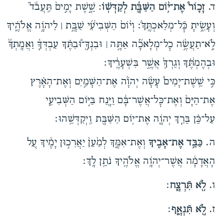
ד.
זָכ֛וֹר֩ אֶת־י֥֨וֹם הַשַּׁבָּ֖֜ת לְקַדְּשֽׁ֗וֹ
׃ שֵׁ֤֣שֶׁת יָמִ֣ים֙ תַּֽעֲבֹ֔ד֮
וְעָשִׂ֖֣יתָ כׇּֿל־מְלַאכְתֶּֽךָ֒׃ וְי֨וֹם֙ הַשְּׁבִיעִ֔֜י שַׁבָּ֖֣ת ׀ לַיהֹוָ֣ה אֱלֹהֶ֑֗יךָ
לֹֽ֣א־תַעֲשֶׂ֣֨ה כׇל־מְלָאכָ֜֡ה אַתָּ֣ה ׀ וּבִנְךָ֣͏ֽ־וּ֠בִתֶּ֗ךָ עַבְדְּךָ֤֨ וַאֲמָֽתְךָ֜֙
וּבְהֶמְתֶּ֔֗ךָ וְגֵרְךָ֖֙ אֲשֶׁ֥֣ר בִּשְׁעָרֶֽ֔יךָ׃
כִּ֣י שֵֽׁשֶׁת־יָמִים֩ עָשָׂ֨ה יְהֹוָ֜ה אֶת־הַשָּׁמַ֣יִם וְאֶת־הָאָ֗רֶץ
אֶת־הַיָּם֙ וְאֶת־כׇּל־אֲשֶׁר־בָּ֔ם וַיָּ֖נַח בַּיּ֣וֹם הַשְּׁבִיעִ֑י
עַל־כֵּ֗ן בֵּרַ֧ךְ יְהֹוָ֛ה אֶת־י֥וֹם הַשַּׁבָּ֖ת וַֽיְקַדְּשֵֽׁהוּ׃
ה.
כַּבֵּ֥ד אֶת־אָבִ֖יךָ
וְאֶת־אִמֶּ֑ךָ לְמַ֙עַן֙ יַאֲרִכ֣וּן יָמֶ֔יךָ עַ֚ל
הָאֲדָמָ֔ה אֲשֶׁר־יְהֹוָ֥ה אֱלֹהֶ֖יךָ נֹתֵ֥ן לָֽךְ׃
ו.
לֹ֥֖א תִּֿרְצָ֖͏ֽח
׃
ז.
לֹ֣֖א תִּֿנְאָ֑͏ֽף
׃