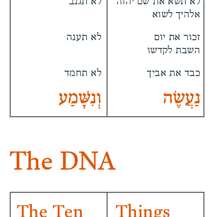
לא תשא את
שם יהוה
לא תגנב
אלהיך לשוא
זכור את יום
לא תענה
השבת לקדשו
כבד את אביך
לא תחמד
נַעֲשֶׂה
וְנִשָּׁמַע
The DNA
The Ten
Things